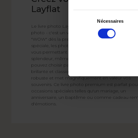
Layflat
Sélection
du
Nécessaires
Le livre photo Layflat est bien plus qu'un simple li
consentement
photo - c'est un véritable souvenir qui crée un effe
"WOW" dès la première page. Grâce à sa reliure
spéciale, les photos s'étendent complètement à p
vous permettant de les admirer dans toute leur
splendeur, même pour des vues panoramiques. 
pouvez choisir parmi trois finitions : élégante mat,
brillante et classique. Chacune d'elles est unique,
robuste et met magnifiquement en valeur vos
souvenirs. Ce livre photo premium est parfait pou
occasions spéciales telles qu'un mariage, un
anniversaire, un baptême ou comme cadeau rem
d'émotions.