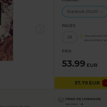
FORMAT
Starbook 20x20
PAGES
Vous pouvez modi
28
peut contenir
PRIX
53.99
EUR
37.79
EUR
-
FRAIS DE LIVRAISON
Voir plus
les couleurs de rose