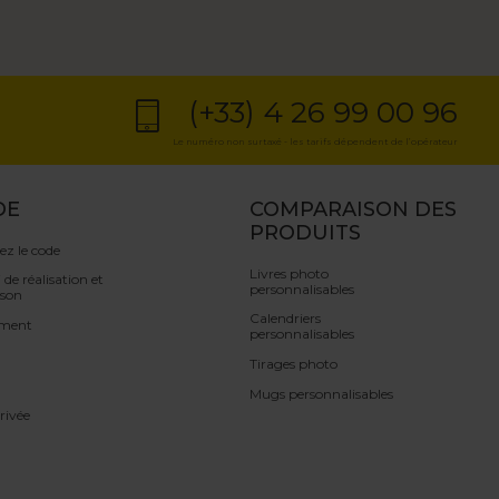
(+33) 4 26 99 00 96
Le numéro non surtaxé - les tarifs dépendent de l’opérateur
DE
COMPARAISON DES
PRODUITS
iez le code
Livres photo
 de réalisation et
personnalisables
ison
Calendriers
ement
personnalisables
Tirages photo
Mugs personnalisables
rivée