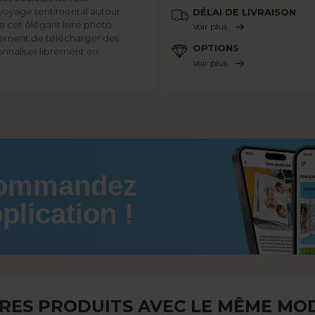
un voyage sentimental autour
DÉLAI DE LIVRAISON
e cet élégant livre photo.
Voir plus
lement de télécharger des
OPTIONS
onnaliser librement en
Voir plus
commandez
plication !
RES PRODUITS AVEC LE MÊME MO