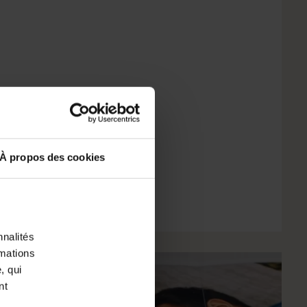
À propos des cookies
nnalités
rmations
, qui
nt