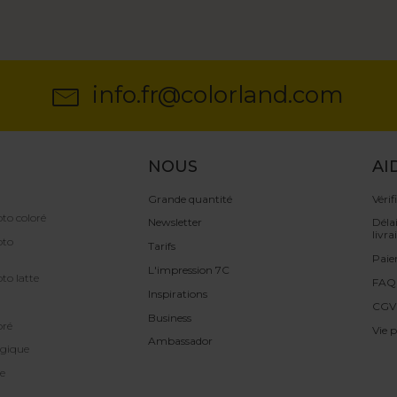
info.fr@colorland.com
NOUS
AI
Grande quantité
Vérif
to coloré
Newsletter
Délai
livra
oto
Tarifs
Pai
L'impression 7C
to latte
FAQ
Inspirations
CGV
Business
oré
Vie p
Ambassador
gique
e