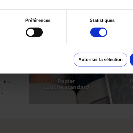
Préférences
Statistiques
vre
t
lat,
Vous
Autoriser la sélection
r des
pli