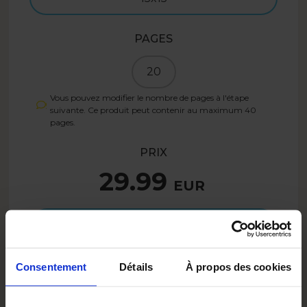
PAGES
20
Vous pouvez modifier le nombre de pages à l'étape
suivante. Ce produit peut contenir au maximum
40
pages.
PRIX
29.99
EUR
Créez
Consentement
Détails
À propos des cookies
23.99
EUR
- 20%