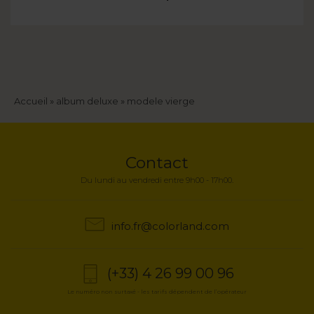
Fil
Accueil
album deluxe
modele vierge
d'Ariane
Contact
Du lundi au vendredi entre 9h00 - 17h00.
info.fr@colorland.com
(+33) 4 26 99 00 96
Le numéro non surtaxé - les tarifs dépendent de l’opérateur