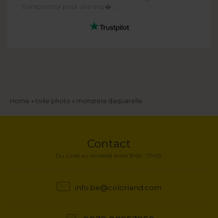
transporteur pour une exp� ...
Fil
Home
toile photo
monstera daquarelle
d'Ariane
Contact
Du lundi au vendredi entre 9h00 - 17h00.
info.be@colorland.com