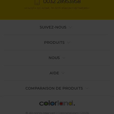
0032 28953958
Le numéro non surtaxé - les tarifs dépendent de l’opérateur
SUIVEZ-NOUS
PRODUITS
NOUS
AIDE
COMPARAISON DE PRODUITS
© All rights reserved | Colorland.com | 2026