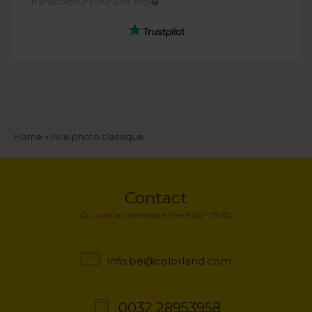
transporteur pour une exp� ...
Fil
Home
livre photo classique
d'Ariane
Contact
Du lundi au vendredi entre 9h00 - 17h00.
info.be@colorland.com
0032 28953958