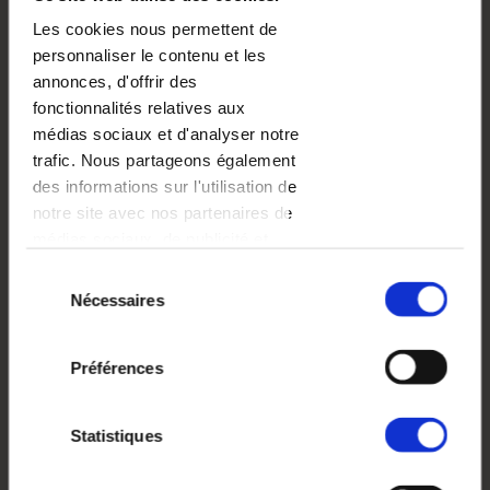
Les cookies nous permettent de
DES VACANCES DANS UN STYLE MINIMALISTE
personnaliser le contenu et les
- GRÈCE
annonces, d'offrir des
fonctionnalités relatives aux
BESTSELLERS
médias sociaux et d'analyser notre
trafic. Nous partageons également
des informations sur l'utilisation de
notre site avec nos partenaires de
médias sociaux, de publicité et
d'analyse, qui peuvent combiner
Sélection
celles-ci avec d'autres informations
Nécessaires
du
que vous leur avez fournies ou
consentement
qu'ils ont collectées lors de votre
Préférences
utilisation de leurs services.
Statistiques
DES VACANCES DANS UN STYLE MINIMALISTE