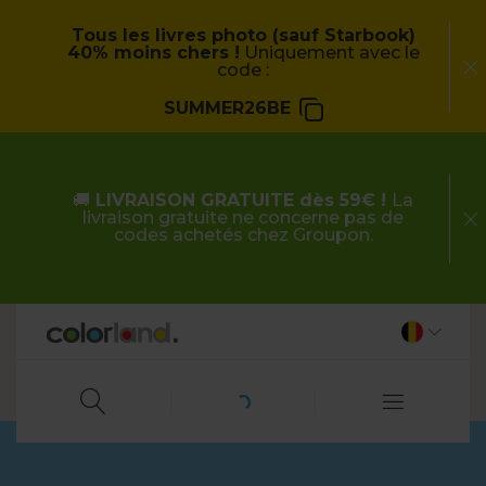
Tous les livres photo (sauf Starbook)
40% moins chers !
Uniquement avec le
code :
SUMMER26BE
🚚
LIVRAISON GRATUITE dès 59€ !
La
livraison gratuite ne concerne pas de
codes achetés chez Groupon.