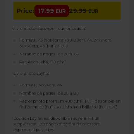
Price:
17.99
29.99
EUR
EUR
Livre photo classique - papier couché
Formats : A5 (horizontal), 20x20cm, A4, 24x24cm,
30x30cm, A3 (horizontal)
Nombre de pages : de 28 à 160
Papier couché, 170 g/m²
Livre photo Layflat
Formats : 24x24cm, A4
Nombre de pages : de 20 à 120
Papier photo premium 400 g/m² (Fuji), disponible en
finition mate (Fuji CA / Lustre) ou brillante (Fuji HDX)
L’option Layflat est disponible moyennant un
supplément. Les pages supplémentaires sont
également payantes.