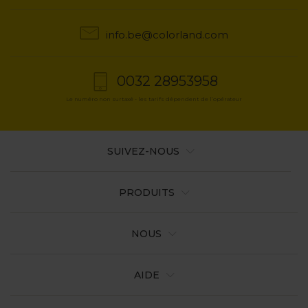
info.be@colorland.com
0032 28953958
Le numéro non surtaxé - les tarifs dépendent de l’opérateur
SUIVEZ-NOUS
PRODUITS
NOUS
AIDE