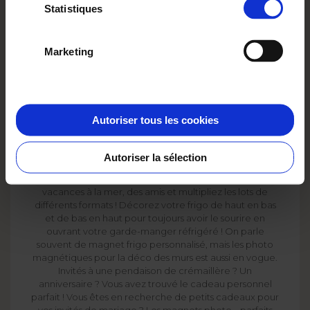
Statistiques
Marketing
Qui n'a jamais aimanté ou scotché une photo sur son
frigo ? Levez le doigt ! Qui n'a jamais utilisé d'aimants
magnétiques décoratifs sur son frigidaire ou sur ses murs
de peinture aimantée pour accrocher la liste de
Autoriser tous les cookies
courses, les dessins de vos chérubins, le programme de
cinéma ou un article sur les recettes zéro déchet
trouvé dans la salle d'attente chez le médecin ? On le
Autoriser la sélection
fait tous. Personnalisez dès maintenant vos magnets
photo avec les derniers clichés de la semaine, des
vacances à la mer, des amis et multipliez les lots de
différents formats ! Décorez votre frigo de haut en bas
et de bas en haut pour toujours avoir le sourire en
ouvrant votre garde-manger réfrigéré ! On parle
souvent de magnet frigo personnalisé, mais les photo
magnétiques pour la déco des murs est aussi en vogue.
Invités à une pendaison de crémaillère ? Un
anniversaire ? Vous avez trouvé le cadeau personnel
parfait ! Vous êtes en recherche de petits cadeaux pour
vos invités de mariage ? Les magnets photo... parfaits