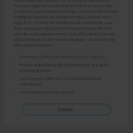
colorées inspirant la joie, le bonheur et les souvenirs !
Craquants, ces aimants pour frigo vont vous faire fondre
! Multipliez les formats et personnalisez à fond votre
frigo. Et si, comme de nombreux de nos clients, vous
avez opté pour de la peinture magnétique dans un
coin de votre appartement, vous allez devenir les rois
et les reines de la déco personnalisée ! A vous les jolis
pêle-mêle aimantés !
4 formats: 6,5x6,5cm, 9x9cm, 9x13cm, 15x21cm
Photos argentiques développées sur un papier
photographique
Les magnets adhèrent à toutes les surfaces
métalliques
Haute résistance aux rayures
Détails