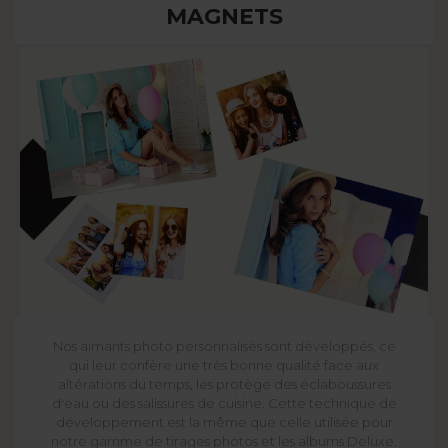
MAGNETS
Nos aimants photo personnalisés sont développés, ce
qui leur confère une très bonne qualité face aux
altérations du temps, les protège des éclaboussures
d'eau ou des salissures de cuisine. Cette technique de
développement est la même que celle utilisée pour
notre gamme de tirages photos et les albums Deluxe.