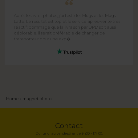
Après les livres photos, j'ai testé les Mugs et les Mugs
Latte. Le résultat est top et le service après-vente très
réactif; dommage que la livraison par DPD soit aussi
déplorable, il serait préférable de changer de
transporteur pour une exp� ...
Fil
Home
magnet photo
d'Ariane
Contact
Du lundi au vendredi entre 9h00 - 17h00.