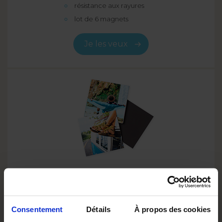
résistance aux rayures
lot de 6 magnets
Je les veux
FORMAT
9x9 - 6 Magnets
Consentement
Détails
À propos des cookies
très bonne qualité