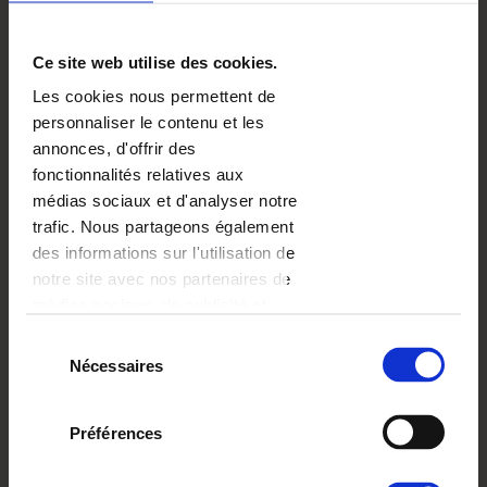
résistance aux rayures
lot de 6 magnets
Ce site web utilise des cookies.
Les cookies nous permettent de
Je les veux
personnaliser le contenu et les
annonces, d'offrir des
fonctionnalités relatives aux
médias sociaux et d'analyser notre
CRAQUEZ POUR LES MAGNETS
trafic. Nous partageons également
PHOTO
des informations sur l'utilisation de
notre site avec nos partenaires de
médias sociaux, de publicité et
d'analyse, qui peuvent combiner
Sélection
celles-ci avec d'autres informations
Nécessaires
du
que vous leur avez fournies ou
consentement
qu'ils ont collectées lors de votre
Préférences
utilisation de leurs services.