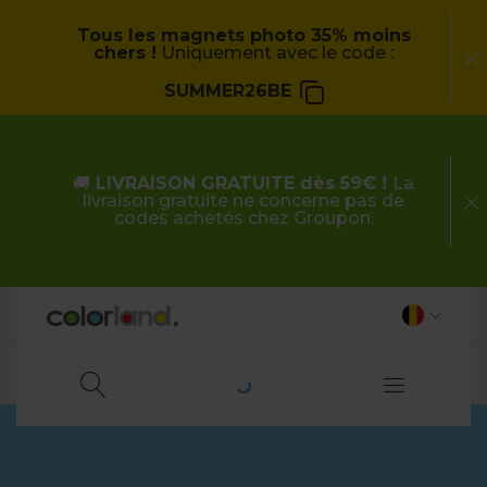
Tous les magnets photo 35% moins
chers !
Uniquement avec le code :
SUMMER26BE
🚚
LIVRAISON GRATUITE dès 59€ !
La
livraison gratuite ne concerne pas de
codes achetés chez Groupon.