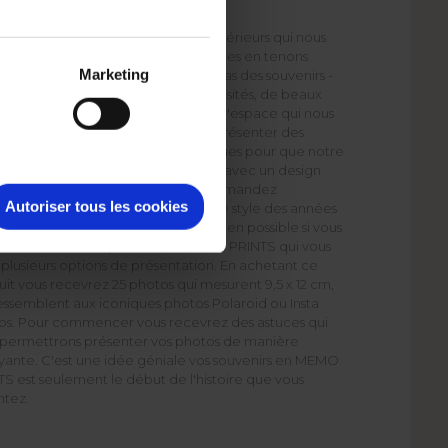
UVENIRS
voulons nous sentir bien dans les intérieurs qui nous
urent. Nous aménageons nos espaces en tenons
Marketing
e vos stylés préférés. N'oublions pas des souvenirs -
isages de nos proches, les endroits visités, de beaux
ges constituent aussi l'élément de l'espace qui nous
re... Il vaudrait mieux de pouvoir présenter des
ographies selon nos goûts esthétiques pour que notre
onnement soit plein de l'harmonie avec un design
rne. Par conséquent vous vous demandez
Autoriser tous les cookies
inement s'il est possible d'obtenir le style des années
n présentant de photos? Cela est bien possible si vous
z vous décider de profiter de MEMO PRINTS qui vous
 plusieurs options de présentation. En achetant ce
it vous recevrez 25 photos qui mesurent 9,5 x 12 cm,
essemblent aux iconiques photos Polaroid ou Insta
os. Pour commencer vous recevrez des astuces qui
 permettrons présenter vos photos de manière
yante. C'est une idée géniale vos souvenirs en MEMO
S est seulement le début de l'histoire que vous
ntez.