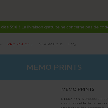
 dès 59€ !
La livraison gratuite ne concerne pas de co
PROMOTIONS
INSPIRATIONS
FAQ
MEMO PRINTS
MEMO PRINTS
MEMO PRINTS photos sont des p
des photos et la déco maison à
une boite stylée, attachés à u