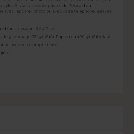
si stylés. Si vous aimez les photos de Polaroid ou
es avec l'appareil photo ou avec votre téléphone, essayez
re blanc mesurant 9,5 x 12 cm
is de grammage 324g/m2 (ArtPapier) ou 400 g/m2 (brillant)
isation avec votre propre texte
ginal