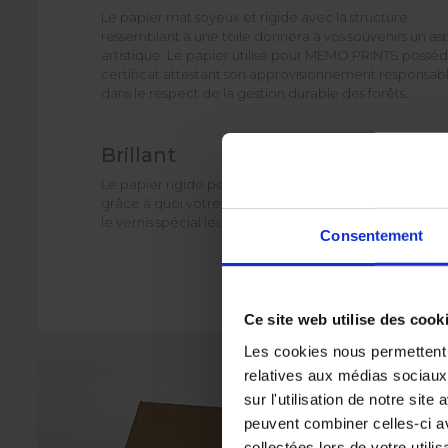
Le papier mat soyeux et rigide avec la structure
ressemblant à une toile donnera à vos souvenirs un as
artistique. Le papier utilisé pour MEMO PRINTS possé
certificat attestant son approvisionnement responsabl
dans le respect de la gestion durable des forêts.
Brillant
Le papier rigide pour imprimer vos photos est verni en
grâce à quoi votre MEMO PRINTS gagnent en durabili
le vernis spécial leur apport de la brillance.
Consentement
Ce site web utilise des cook
Les cookies nous permettent d
relatives aux médias sociaux
sur l'utilisation de notre sit
peuvent combiner celles-ci av
collectées lors de votre utilis