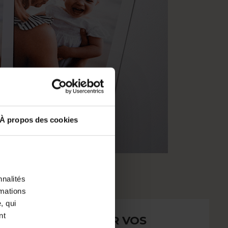
À propos des cookies
nnalités
rmations
, qui
nt
YEZ ENTOURÉS PAR VOS