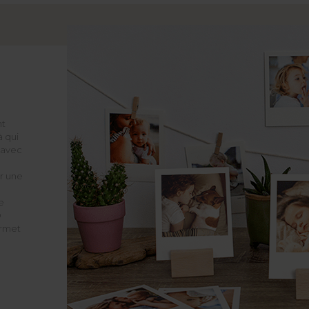
nt
 qui
 avec
r une
e
O
ermet