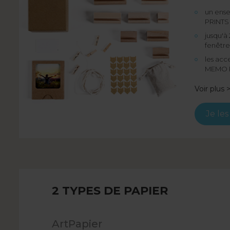
un ens
PRINTS
jusqu'à
fenêtre
les acc
MEMO 
Voir plus 
Je le
2 TYPES DE PAPIER
ArtPapier