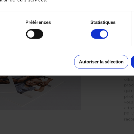
SO
Nous 
ento
Préférences
Statistiques
compt
les v
paysa
entou
phot
envir
mode
Autoriser la sélection
certa
90' e
alle
offre
produ
qui r
phot
vous
attra
PRINT
raco