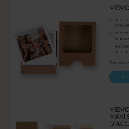
MEMO
votre 
basiqu
25 phot
fenêtre
la possi
votre p
Voir plus 
Je le
MEMO 
MAXI 
D'ACC