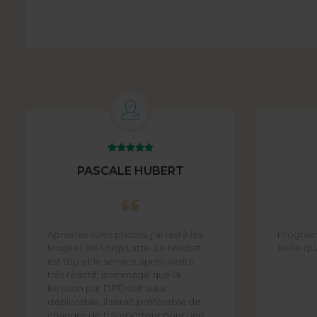
PASCALE HUBERT
Après les livres photos, j'ai testé les
Programm
Mugs et les Mugs Latte. Le résultat
Belle qu
est top et le service après-vente
très réactif; dommage que la
livraison par DPD soit aussi
déplorable, il serait préférable de
changer de transporteur pour une