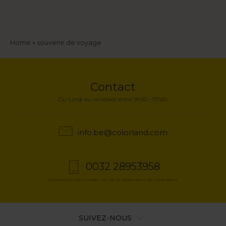
Fil
Home
souvenir de voyage
d'Ariane
Contact
Du lundi au vendredi entre 9h00 - 17h00.
info.be@colorland.com
0032 28953958
Le numéro non surtaxé - les tarifs dépendent de l’opérateur
SUIVEZ-NOUS