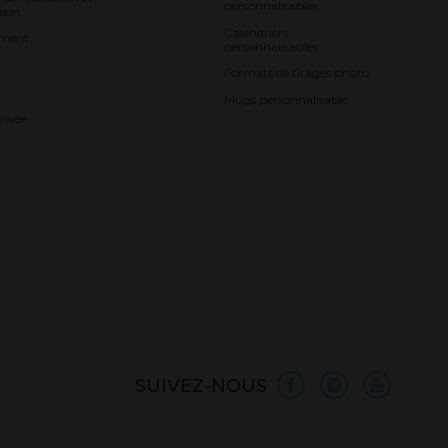
personnalisables
ison
Calendriers
ement
personnalisables
Formats de tirages photo
Mugs personnalisable
rivée
SUIVEZ-NOUS