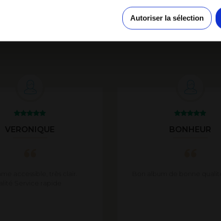
pli
Autoriser la sélection
VERONIQUE
BONHEUR
e accessible, très clair.
Bon album de bonne qualit
alité Service rapide