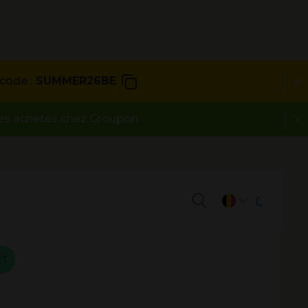
code :
SUMMER26BE
des achetés chez Groupon.
RT