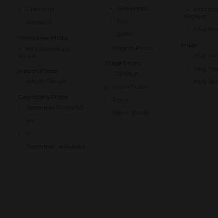
Toile photo
Premium
Mug ph
magique
Toile
Starbook
Mug pho
ClickPic
Mini-Livres Photo
Mugs
Magnet Photo
A5 à couverture
souple
Mug col
Tirage Photo
Mug ma
Album Photo
Classique
Album Deluxe
Mug latt
Insta Photos
Calendriers Photo
Retro
Calendrier Photo A3
Memo Prints
A4
XL
Calendrier de bureau