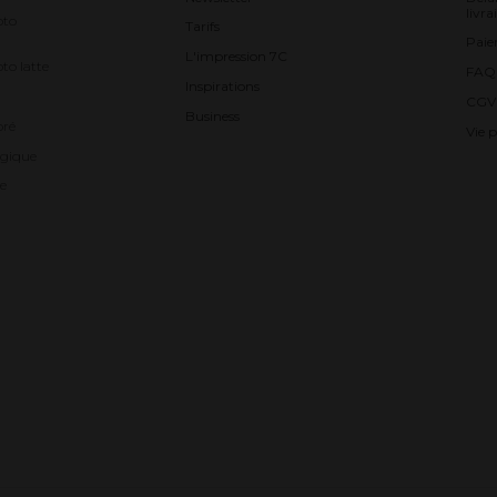
livra
oto
Tarifs
Pai
L'impression 7C
to latte
FAQ
Inspirations
CGV
Business
oré
Vie p
gique
e