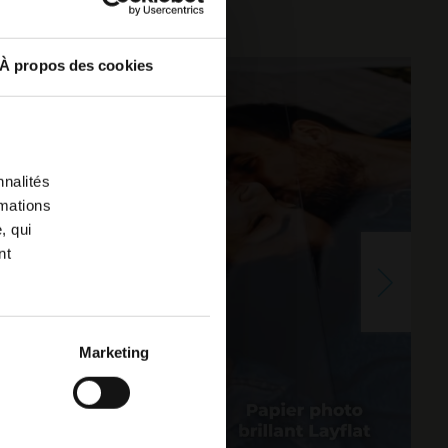
À propos des cookies
nnalités
rmations
, qui
nt
Marketing