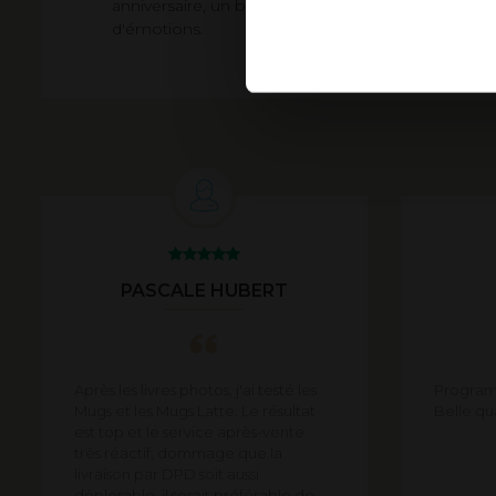
anniversaire, un baptême ou comme cadeau rem
d'émotions.
PASCALE HUBERT
Après les livres photos, j'ai testé les
Programm
Mugs et les Mugs Latte. Le résultat
Belle qu
est top et le service après-vente
très réactif; dommage que la
livraison par DPD soit aussi
déplorable, il serait préférable de