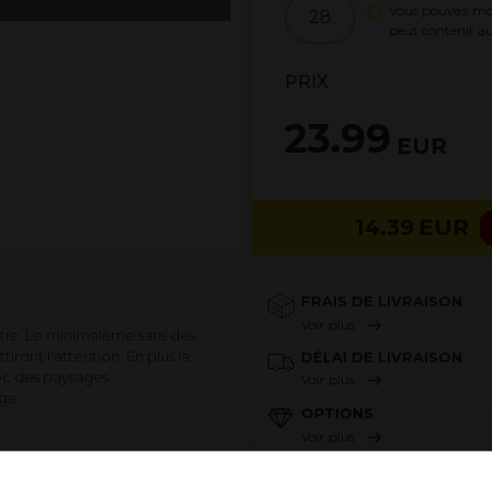
Vous pouvez modi
28
peut contenir
PRIX
23.99
EUR
14.39
EUR
FRAIS DE LIVRAISON
Voir plus
tie. Le minimalisme sans des
ront l'attention. En plus la
DÉLAI DE LIVRAISON
ec des paysages
Voir plus
ge.
OPTIONS
Voir plus