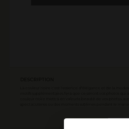
DESCRIPTION
La couleur noire c'est l'essence d'élégance et de la modes
motifs supplémentaires fera que ce seront vos photos qui atti
couleur noire mettra en valeurla beauté de vos photos av
spectaculaires ou des moments sublimes pendant le maria