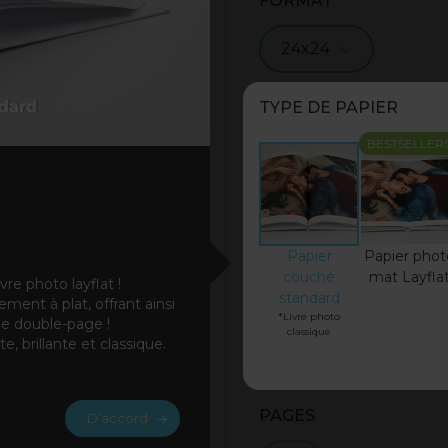
FORMAT
24x24
TYPE DE PAPIER
BESTSELLER
Papier
Papier phot
couché
mat Layfla
re photo layflat !
standard
ent à plat, offrant ainsi
*Livre photo
ue double-page !
classique
e, brillante et classique.
PAGES
D’accord