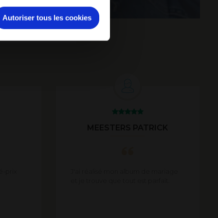
Autoriser tous les cookies
MEESTERS PATRICK
é-prix
J'ai réalisé mon album de mariage
et je trouve que tout est parfait.