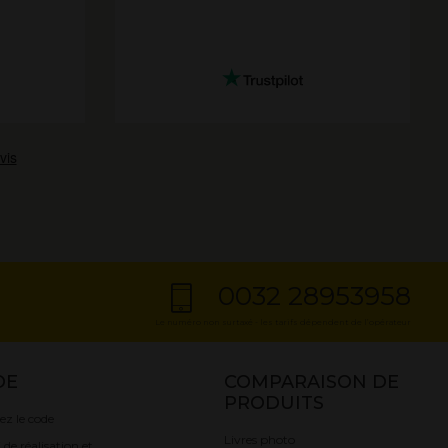
0032 28953958
Le numéro non surtaxé - les tarifs dépendent de l’opérateur
DE
COMPARAISON DE
PRODUITS
iez le code
Livres photo
 de réalisation et