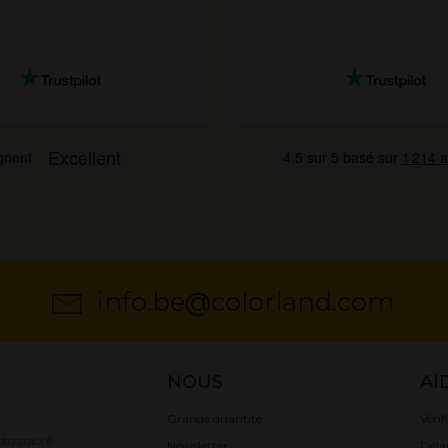
info.be@colorland.com
NOUS
AI
Grande quantité
Vérif
to coloré
Newsletter
Délai