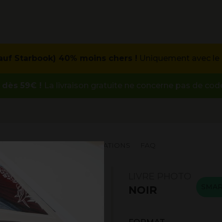
sauf Starbook) 40% moins chers !
Uniquement avec le 
 dès 59€ !
La livraison gratuite ne concerne pas de co
PROMOTIONS
INSPIRATIONS
FAQ
LIVRE PHOTO
SMA
NOIR