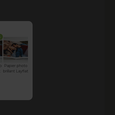
S
o
Papier photo
t
brillant Layflat