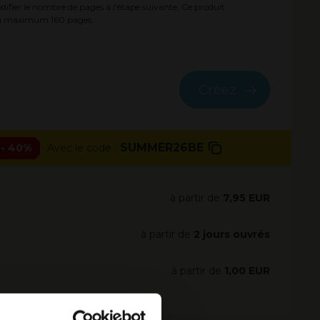
fier le nombre de pages à l'étape suivante. Ce produit
 au maximum
160
pages.
Créez
SUMMER26BE
- 40%
Avec le code :
à partir de
7,95 EUR
à partir de
2 jours ouvrés
à partir de
1,00 EUR