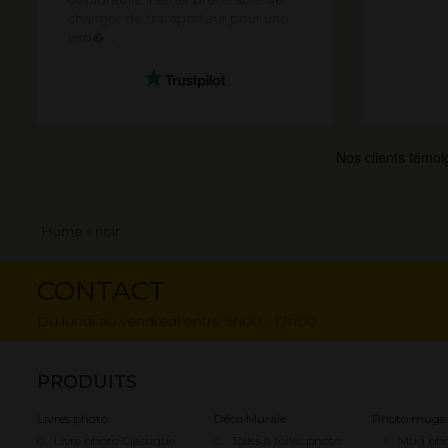
changer de transporteur pour une
exp� ...
Fil
Home
noir
d'Ariane
CONTACT
Du lundi au vendredi entre 9h00 - 17h00.
PRODUITS
Livres photo
Déco Murale
Photo mugs
Livre photo Classique
Toiles & toiles photo
Mug pho