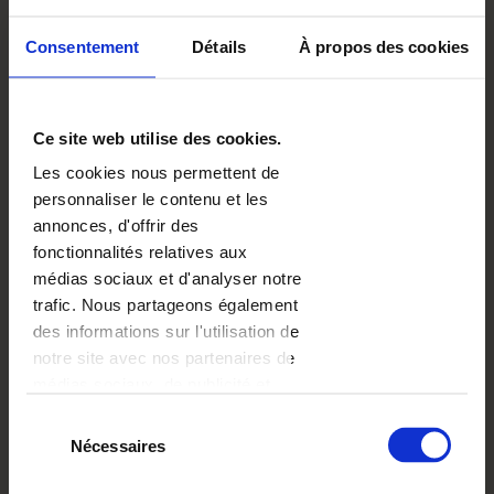
DESCRIPTION
Consentement
Détails
À propos des cookies
„Jeux d'hiver” est un modèle typiquement hivernal.
Les branches d'épinette recouvertes de neige
ajouteront à vos photos du caractère hivernal. Le
modèle est assez minimaliste et laisse le champ libre à
Ce site web utilise des cookies.
votre créativité - ajoutez vos commentaires, cadres et
filtres intéressants et créez un souvenir incroyable
Les cookies nous permettent de
dont vous pourrez vous réjouir au fil des ans.
personnaliser le contenu et les
annonces, d'offrir des
fonctionnalités relatives aux
médias sociaux et d'analyser notre
FRAIS DE
à partir de
7,95 EUR
LIVRAISON
trafic. Nous partageons également
Voir plus
des informations sur l'utilisation de
DÉLAI DE
à partir de
2 jours
notre site avec nos partenaires de
LIVRAISON
ouvrés
médias sociaux, de publicité et
Voir plus
d'analyse, qui peuvent combiner
Sélection
OPTIONS
à partir de
1,00 EUR
celles-ci avec d'autres informations
Nécessaires
du
Voir plus
que vous leur avez fournies ou
consentement
qu'ils ont collectées lors de votre