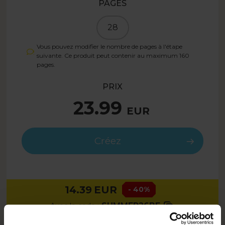
PAGES
28
Vous pouvez modifier le nombre de pages à l'étape
suivante. Ce produit peut contenir au maximum
160
pages.
PRIX
23.99
EUR
Créez
14.39
EUR
- 40%
SUMMER26BE
Avec le code :