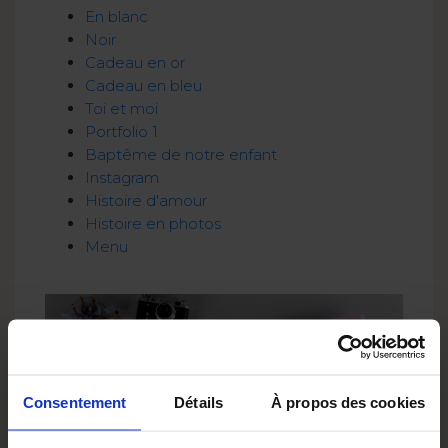
En blanc
Noir
Cadeau en or
Cadeau en bleu
Toi et moi
Portfolio 1
Baptême de notre enfant
Instagram
Histoire d'amour
Histoire en photos
Menu
Consentement
Détails
À propos des cookies