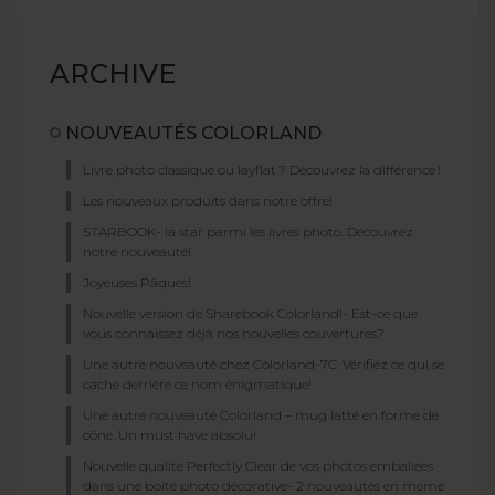
ARCHIVE
NOUVEAUTÉS COLORLAND
Livre photo classique ou layflat ? Découvrez la différence !
Les nouveaux produits dans notre offre!
STARBOOK- la star parmi les livres photo. Découvrez
notre nouveauté!
Joyeuses Pâques!
Nouvelle version de Sharebook Colorland!- Est-ce que
vous connaissez déjà nos nouvelles couvertures?
Une autre nouveauté chez Colorland-7C. Vérifiez ce qui se
cache derrière ce nom énigmatique!
Une autre nouveauté Colorland – mug latté en forme de
cône. Un must have absolu!
Nouvelle qualité Perfectly Clear de vos photos emballées
dans une boîte photo décorative- 2 nouveautés en meme