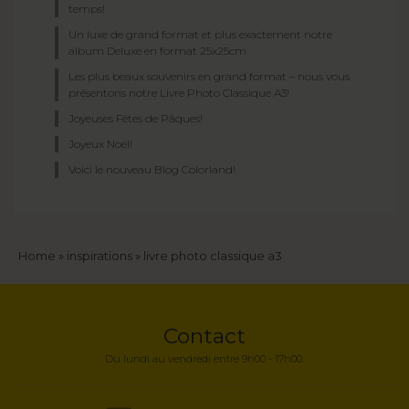
temps!
Un luxe de grand format et plus exactement notre
album Deluxe en format 25x25cm
Les plus beaux souvenirs en grand format – nous vous
présentons notre Livre Photo Classique A3!
Joyeuses Fêtes de Pâques!
Joyeux Noël!
Voici le nouveau Blog Colorland!
Fil
Home
inspirations
livre photo classique a3
d'Ariane
Contact
Du lundi au vendredi entre 9h00 - 17h00.