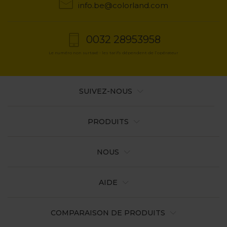
info.be@colorland.com
0032 28953958
Le numéro non surtaxé - les tarifs dépendent de l’opérateur
SUIVEZ-NOUS
PRODUITS
NOUS
AIDE
COMPARAISON DE PRODUITS