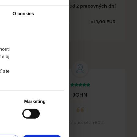
od
2 pracovných dní
O cookies
od
1,00 EUR
nosti
me aj
ď ste
JOHN
Marketing
Beautiful memories of an 80th
his
birthday
are and