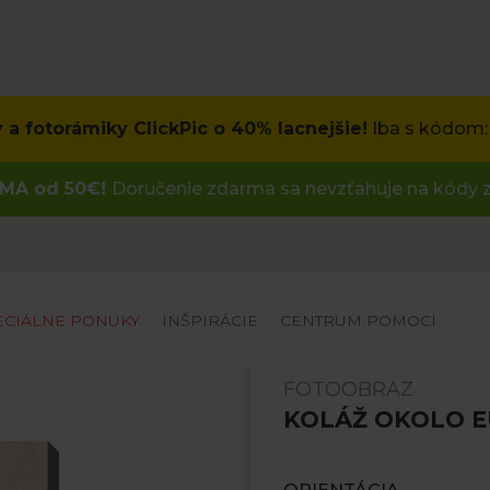
 a fotorámiky ClickPic o 40% lacnejšie!
Iba s kódom:
MA od 50€!
Doručenie zdarma sa nevzťahuje na kódy z
ECIÁLNE PONUKY
INŠPIRÁCIE
CENTRUM POMOCI
FOTOOBRAZ
KOLÁŽ OKOLO 