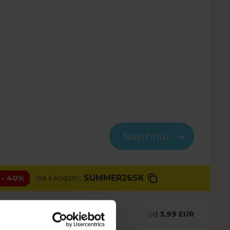
Navrhnúť
SUMMER26SK
- 40%
Iba s kódom:
od
3,99
EUR