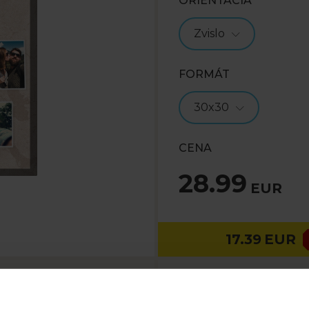
ORIENTÁCIA
Zvislo
FORMÁT
30x30
CENA
28.99
EUR
17.39
EUR
CENA DORUČENIA
Viac
rvom mieste stavia ... koláž