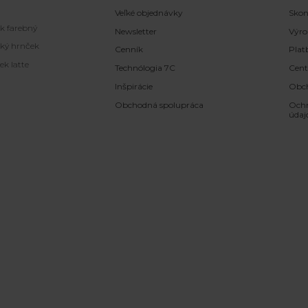
Veľké objednávky
Skon
k farebný
Newsletter
Výro
ký hrnček
Cenník
Plat
ek latte
Technólogia 7C
Cen
Inšpirácie
Obc
Obchodná spolupráca
Ochr
údaj