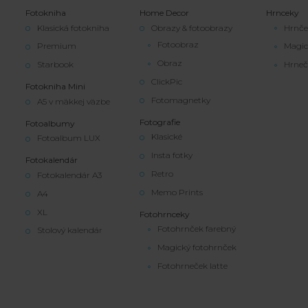
Fotokniha
Home Decor
Hrnceky
Klasická fotokniha
Obrazy & fotoobrazy
Hrnče
Fotoobraz
Premium
Magic
Obraz
Starbook
Hrneč
ClickPic
Fotokniha Mini
Fotomagnetky
A5 v mäkkej väzbe
Fotografie
Fotoalbumy
Klasické
Fotoalbum LUX
Insta fotky
Fotokalendár
Retro
Fotokalendár A3
Memo Prints
A4
XL
Fotohrnceky
Fotohrnček farebný
Stolový kalendár
Magický fotohrnček
Fotohrneček latte