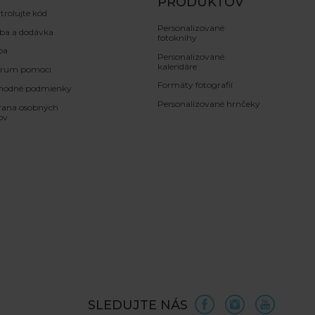
PRODUKTOV
trolujte kód
Personalizované
ba a dodávka
fotoknihy
ba
Personalizované
kalendáre
trum pomoci
Formáty fotografií
hodné podmienky
Personalizované hrnčeky
ana osobných
ov
SLEDUJTE NÁS