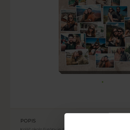
POPIS
Koláž okolo Európy je ďalšia šablóna fotoobrazu, ktorá na p