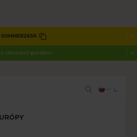
SUMMER26SK
o zľavových portálov.
EURÓPY