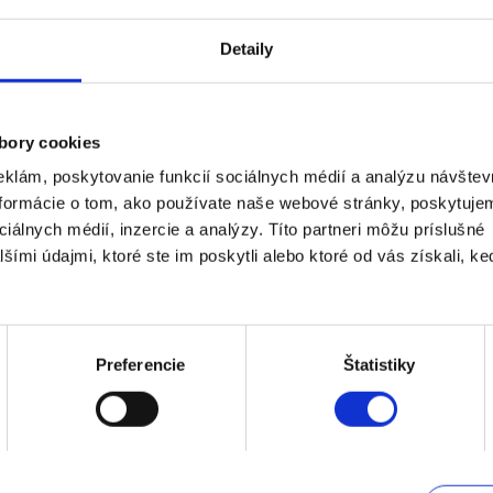
d z dovolenky a hľadáte
DOBA DODANIA
iéru vo svetlých odtieňoch,
Viac
Detaily
jšie spomienky vždy, keď sa na
DOPLNKY
Viac
bory cookies
klám, poskytovanie funkcií sociálnych médií a analýzu návštev
formácie o tom, ako používate naše webové stránky, poskytuje
iálnych médií, inzercie a analýzy. Títo partneri môžu príslušné
ími údajmi, ktoré ste im poskytli alebo ktoré od vás získali, ke
PHIL
DAVID SMITH
Preferencie
Štatistiky
 phone not particularly
It was easy to compile and
te. Would suggest ONE
complete a photobook on t
 to prevent having to
platform, with simple softw