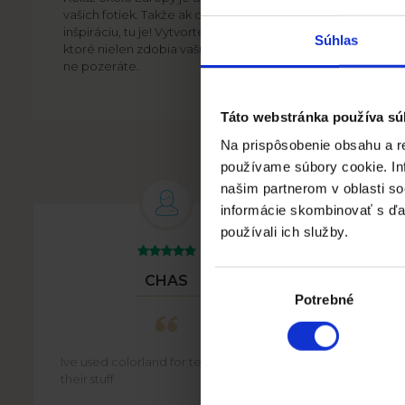
vašich fotiek. Takže ak chcete vytlačiť fotografie, napríkla
inšpiráciu, tu je! Vytvorte jedinečný doplnok k vášmu inter
Súhlas
ktoré nielen zdobia vašu stenu, ale tiež vám prinesú najkra
ne pozeráte.
Táto webstránka používa sú
Na prispôsobenie obsahu a re
používame súbory cookie. In
našim partnerom v oblasti soc
informácie skombinovať s ďalš
používali ich služby.
Výber
CHAS
súhlasu
Potrebné
Ive used colorland for tears. Love
Staff on
their stuff
articula
website,