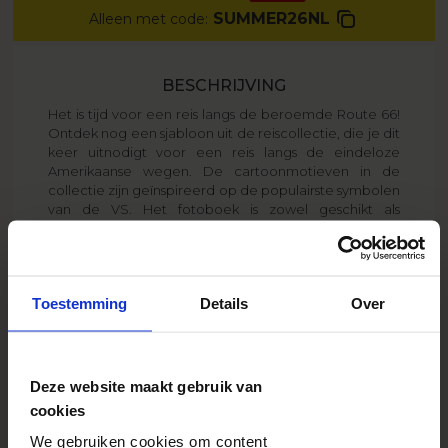
SUMMER26NL
Alleen met code:
BESCHRIJVING
Het is tijd voor een reis langs de beroemde Route 66!
Ontdek nog een sjabloon uit de reiscollectie, die je dit
keer uitnodigt voor een reis langs de eindeloze
Amerikaanse wegen. De cartoonmotieven in de
collectie zijn geïnspireerd op de populairste symbolen
van de VS. Het fotoboek is zowel geschikt als
aandenken aan je vakantie als cadeau voor iemand,
die op New York, country en Chicago-style pizza
verliefd is. Dus, klaar om Amerika te ontdekken?
Toestemming
Details
Over
VERZENDKOSTEN
vanaf
7,95 EUR
Zie meer
Deze website maakt gebruik van
VERZENDTIJD
vanaf
2 werkdagen
cookies
Zie meer
We gebruiken cookies om content