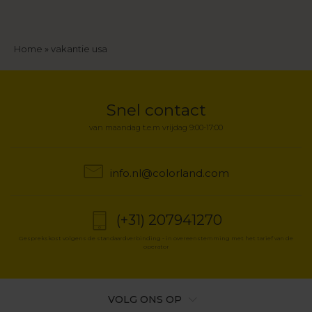
Kruimelpad
Home
vakantie usa
Snel contact
van maandag t.e.m vrijdag 9:00-17:00
info.nl@colorland.com
(+31) 207941270
Gesprekskost volgens de standaardverbinding - in overeenstemming met het tarief van de
operator
VOLG ONS OP