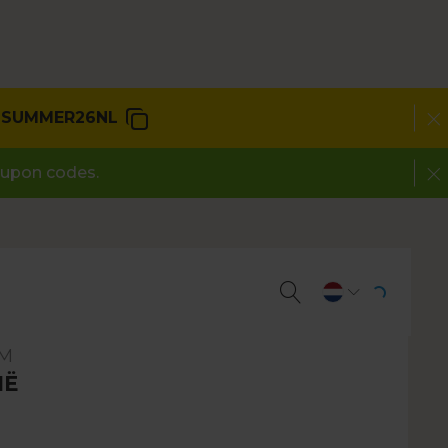
SUMMER26NL
roupon codes.
UM
IË