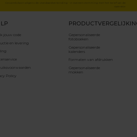
Gesprekskost volgens de standaardverbinding - in overeenstemming met het tarief van de
operator
LP
PRODUCTVERGELIJKIN
k jouw code
Gepersonaliseerde
fotoboeken
uctie en levering
Gepersonaliseerde
ling
kalenders
tenservice
Formaten van afdrukken
uiksvoorwaarden
Gepersonaliseerde
mokken
acy Policy