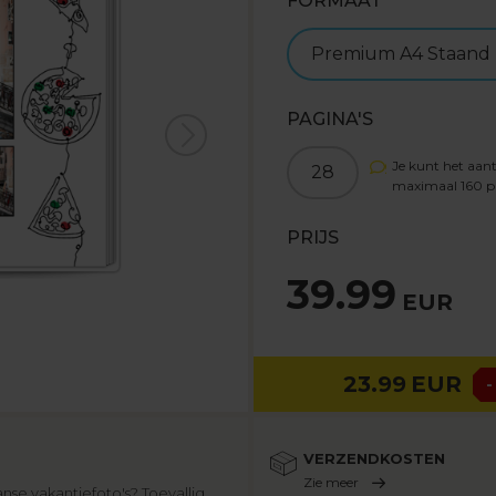
FORMAAT
Premium A4 Staand
PAGINA'S
Je kunt het aant
28
maximaal
160
p
PRIJS
39.99
EUR
23.99
EUR
-
VERZENDKOSTEN
Zie meer
anse vakantiefoto's? Toevallig