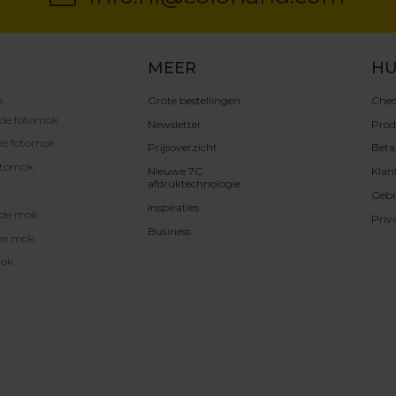
MEER
HU
n
Grote bestellingen
Chec
rde fotomok
Newsletter
Prod
he fotomok
Prijsoverzicht
Beta
otomok
Nieuwe 7C
Klan
afdruktechnologie
Gebr
Inspiraties
rde mok
Priv
Business
he mok
mok