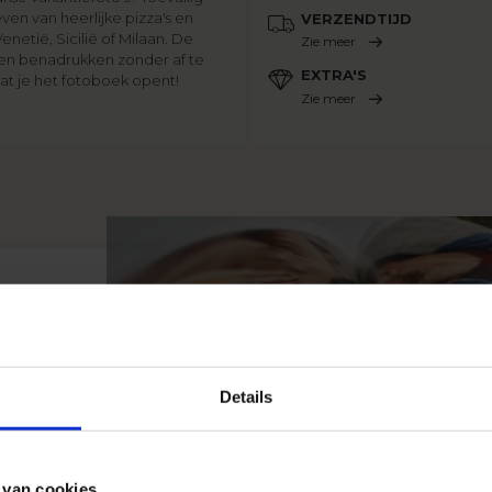
ven van heerlijke pizza's en
VERZENDTIJD
netië, Sicilië of Milaan. De
Zie meer
en benadrukken zonder af te
EXTRA'S
 dat je het fotoboek opent!
Zie meer
Details
ste
,
 van cookies