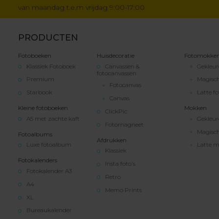
van maandag t.e.m vrijdag 9:00-17:00
PRODUCTEN
Fotoboeken
Huisdecoratie
Fotomokke
Klassiek Fotoboek
Canvassen &
Gekleu
fotocanvassen
Premium
Magisc
Fotocanvas
Starbook
Latte f
Canvas
Kleine fotoboeken
Mokken
ClickPic
A5 met zachte kaft
Gekleu
Fotomagneet
Magisc
Fotoalbums
Afdrukken
Luxe fotoalbum
Latte 
Klassiek
Fotokalenders
Insta foto's
Fotokalender A3
Retro
A4
Memo Prints
XL
Bureaukalender