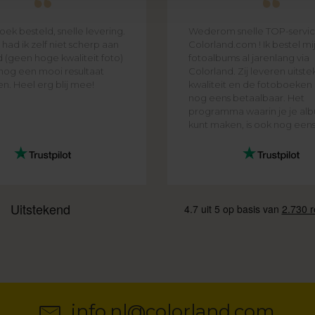
ek besteld, snelle levering.
Wederom snelle TOP-servic
 had ik zelf niet scherp aan
Colorland.com ! Ik bestel mi
 (geen hoge kwaliteit foto)
fotoalbums al jarenlang via
nog een mooi resultaat
Colorland. Zij leveren uitst
. Heel erg blij mee!
kwaliteit en de fotoboeken 
nog eens betaalbaar. Het
programma waarin je je alb
kunt maken, is ook nog eens e
info.nl@colorland.com