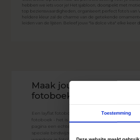
hebben we iets voor je! Het sjabloon, doorspekt met motie
top bezienswaardigheden, organiseert perfect foto's van Ve
heldere kleur zal de charme van de getekende ornament
leiden van de lijsten. Beleef jouw "la dolce vita" elke keer
Maak jouw Layflat
fotoboek
Toestemming
Een layflat fotoboek is meer dan een gewoon
fotoboek - het is een herinnering die vanaf de eer
pagina een echte wow-factor heeft. Dankzij de
speciale bindwijze liggen de pagina’s volledig plat
Deze website maakt gebruik
waardoor je foto’s in hun volle glorie kunt