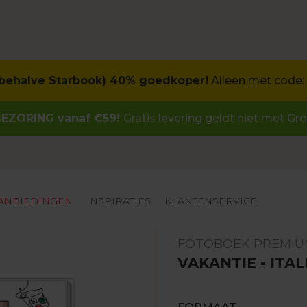
(behalve Starbook) 40% goedkoper!
Alleen met code:
BEZORING vanaf €59!
Gratis levering geldt niet met G
ANBIEDINGEN
INSPIRATIES
KLANTENSERVICE
FOTOBOEK PREMI
VAKANTIE - ITAL