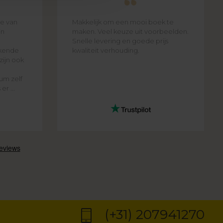
e van
Makkelijk om een mooi boek te
jn
maken. Veel keuze uit voorbeelden.
Snelle levering en goede prijs
ekende
kwaliteit verhouding.
zijn ook
um zelf
r ...
(+31) 207941270