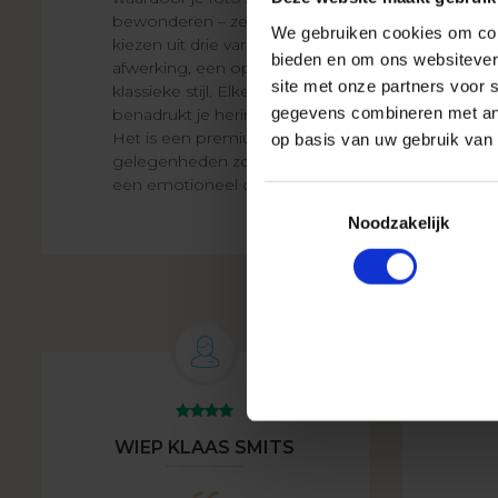
bewonderen – zelfs panoramische opnamen. Je 
We gebruiken cookies om cont
kiezen uit drie varianten: een elegante matte
bieden en om ons websitever
afwerking, een opvallende glanzende versie en e
site met onze partners voor 
klassieke stijl. Elke uitvoering is uniek, stevig en
gegevens combineren met ande
benadrukt je herinneringen op een prachtige man
Het is een premium album dat perfect past bij
op basis van uw gebruik van 
gelegenheden zoals een bruiloft, jubileum, doop o
een emotioneel cadeau.
Toestemmingsselectie
Noodzakelijk
WIEP KLAAS SMITS