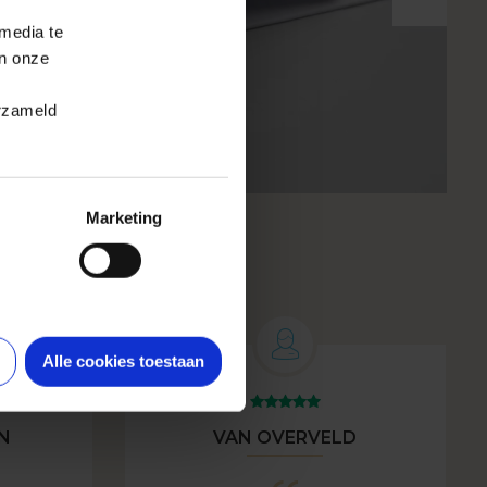
 media te
an onze
erzameld
Marketing
Alle cookies toestaan
N
VAN OVERVELD