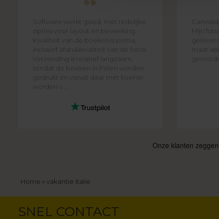
Software werkt goed, met redelijke
Canvasdo
opties voor layout en bewerking.
Mijn foto
Kwaliteit van de boeken is prima,
geleverd
inclusief afdrukkwaliteit van de fotos.
maar als
Verzending is relatief langzaam,
geworden
omdat de boeken in Polen worden
gedrukt en vanuit daar met koerier
worden v ...
Kruimelpad
Home
vakantie italie
SNEL CONTACT