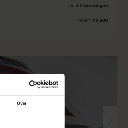
vanaf
2 werkdagen
vanaf
1,00 EUR
Over