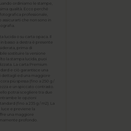
 quando ordiniamo le stampe,
ssima qualità. Ecco perché
 fotografica professionale,
o assicurarti che non sono in
tografia.
 lucida o su carta opaca. Il
o in basso a destra è presente
siderata, prima di
bile sostituire la versione
lto la stampa lucida, puoi
lizzata. La carta Premium
tandard e ciò garantisce una
i dettagli ed una maggiore
ora più spessa (fino a 250 g /
tezza e un spiccato contrasto.
ello potrai scegliere tra due
Entrambe le opzioni
ndard (fino a 235 g / m2). La
 luce e previene la
offre una maggiore
tremamente profondo.