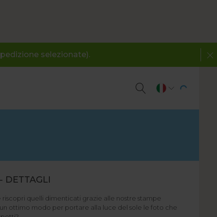
spedizione selezionate).
- DETTAGLI
e riscopri quelli dimenticati grazie alle nostre stampe
un ottimo modo per portare alla luce del sole le foto che
spetti?