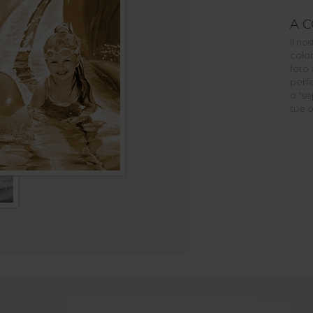
A C
Il no
color
foto 
perfe
o "se
tue o