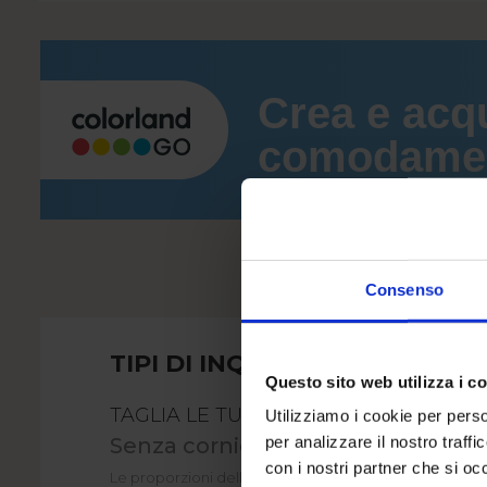
Crea e acq
comodament
Consenso
TIPI DI INQUADRATURA
Questo sito web utilizza i c
TAGLIA LE TUE FOTO ONLINE
Utilizziamo i cookie per perso
Senza cornice
per analizzare il nostro traffi
con i nostri partner che si oc
Le proporzioni della foto ritagliata sono 2:3. Ciò signifi