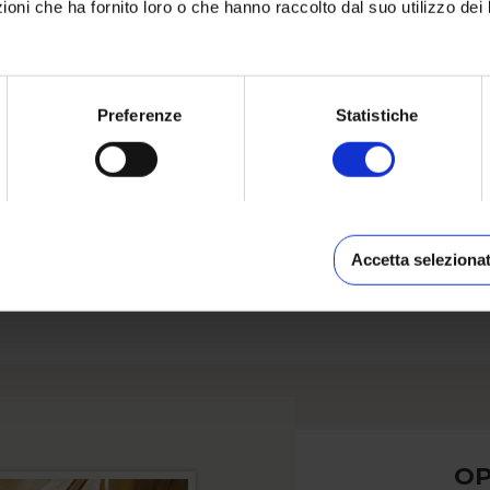
oni che ha fornito loro o che hanno raccolto dal suo utilizzo dei 
ta
Preferenze
Statistiche
pati.
lto
anche
Accetta selezionat
à
OP