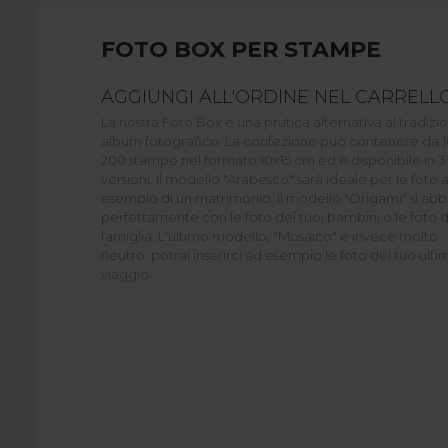
FOTO BOX PER STAMPE
AGGIUNGI ALL'ORDINE NEL CARRELLO
La nostra Foto Box è una pratica alternativa al tradizi
album fotografico. La confezione può contenere da 1
200 stampe nel formato 10x15 cm ed è disponibile in 3
versioni. Il modello "Arabesco" sarà ideale per le foto 
esempio di un matrimonio. Il modello "Origami" si abb
perfettamente con le foto dei tuoi bambini o le foto d
famiglia. L'ultimo modello, "Mosaico" è invece molto
neutro, potrai inserirci ad esempio le foto del tuo ulti
viaggio.