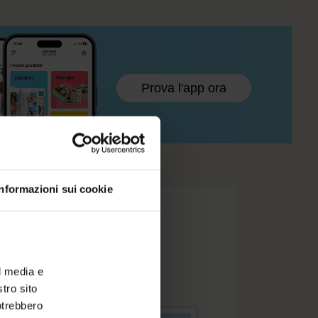
Prova l'app ora
Informazioni sui cookie
l media e
stro sito
potrebbero