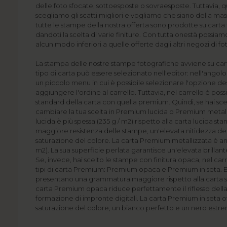
delle foto sfocate, sottoesposte o sovraesposte. Tuttavia,
scegliamo gli scatti migliori e vogliamo che siano della ma
tutte le stampe della nostra offerta sono prodotte su carta
dandoti la scelta di varie finiture. Con tutta onestà possiam
alcun modo inferiori a quelle offerte dagli altri negozi di fo
La stampa delle nostre stampe fotografiche avviene su carta
tipo di carta può essere selezionato nell'editor: nell'angol
un piccolo menu in cui è possibile selezionare l'opzione de
aggiungere l'ordine al carrello. Tuttavia, nel carrello è possi
standard della carta con quella premium. Quindi, se hai sce
cambiare la tua scelta in Premium lucida o Premium metal
lucida è più spessa (235 g / m2) rispetto alla carta lucida s
maggiore resistenza delle stampe, un'elevata nitidezza de
saturazione del colore. La carta Premium metallizzata è anc
m2). La sua superficie perlata garantisce un'elevata brillan
Se, invece, hai scelto le stampe con finitura opaca, nel carr
tipi di carta Premium: Premium opaca e Premium in seta. 
presentano una grammatura maggiore rispetto alla carta sta
carta Premium opaca riduce perfettamente il riflesso della
formazione di impronte digitali. La carta Premium in seta 
saturazione del colore, un bianco perfetto e un nero es