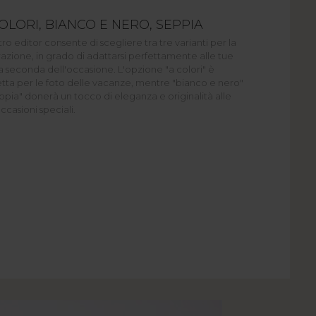
OLORI, BIANCO E NERO, SEPPIA
stro editor consente di scegliere tra tre varianti per la
azione, in grado di adattarsi perfettamente alle tue
a seconda dell'occasione. L'opzione "a colori" è
tta per le foto delle vacanze, mentre "bianco e nero"
ppia" donerà un tocco di eleganza e originalità alle
ccasioni speciali.