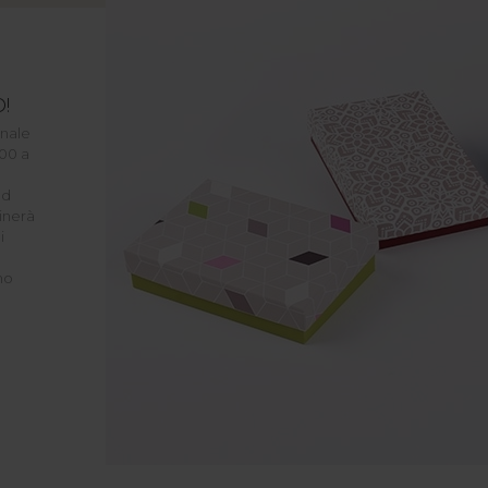
!
onale
00 a
ad
inerà
i
mo