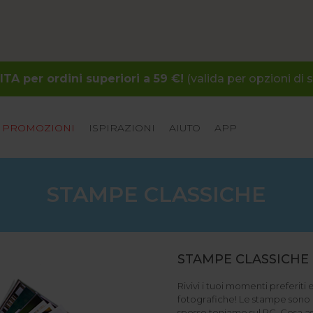
A per ordini superiori a 59 €!
(valida per opzioni di 
PROMOZIONI
ISPIRAZIONI
AIUTO
APP
STAMPE CLASSICHE
STAMPE CLASSICHE 
Rivivi i tuoi momenti preferiti 
fotografiche! Le stampe sono 
spesso teniamo sul PC. Cosa a