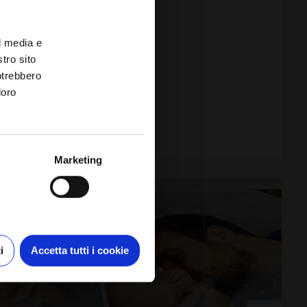
l media e
stro sito
potrebbero
loro
Marketing
i
Accetta tutti i cookie