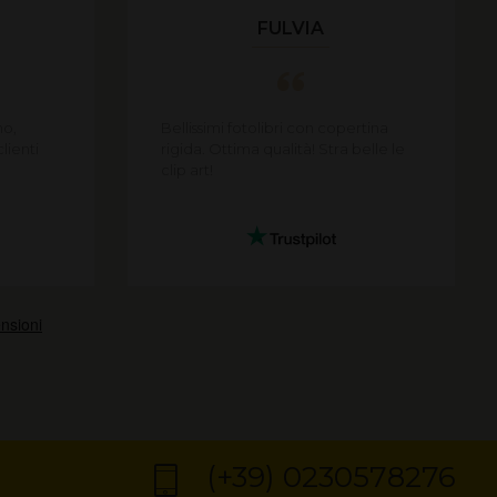
FULVIA
mo,
Bellissimi fotolibri con copertina
lienti
rigida. Ottima qualità! Stra belle le
clip art!
(+39) 0230578276