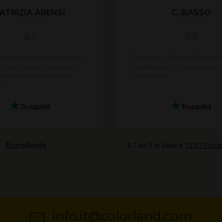
ATRIZIA ARENSI
C. BASSO
a su tela ordinata è molto
Prodotto ( fotolibro)bellissi
 colori vivaci È arrivata in
qualità prezzo top, servizio c
ni perfette e nei tempi
disponibile.
i
info.it@colorland.com