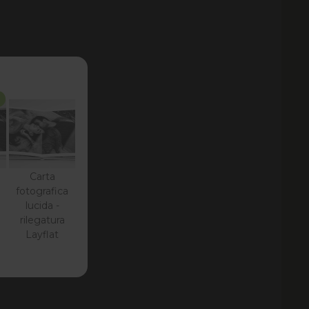
Carta
fotografica
lucida -
rilegatura
Layflat