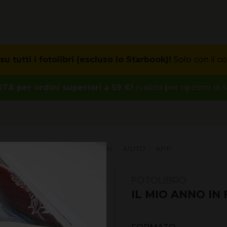
u tutti i fotolibri (escluso lo Starbook)!
Solo con il co
A per ordini superiori a 59 €!
(valida per opzioni di 
PROMOZIONI
ISPIRAZIONI
AIUTO
APP
FOTOLIBRO
IL MIO ANNO IN