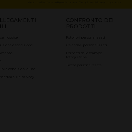
Il costo della chiamata dipende dalla tariffa applicata dal proprio operatore
LLEGAMENTI
CONFRONTO DEI
ILI
PRODOTTI
ica il codice
Fotolibri personalizzati
uzione e spedizione
Calendari personalizzati
amento
Formati delle stampe
fotografiche
o
Tazze personalizzate
ini e condizioni d'uso
rmativa sulla privacy