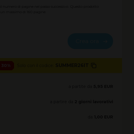
il numero di pagine nel passo successivo. Questo prodotto
a un massimo di
160
pagine.
Crea ora
SUMMER26IT
- 30%
Solo con il codice:
a partite da
5,95 EUR
a partire da
2 giorni lavorativi
da
1,00 EUR