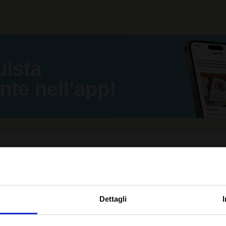
uista
e nell'app!
RI PRODOTTI CON LO STESSO MOD
Dettagli