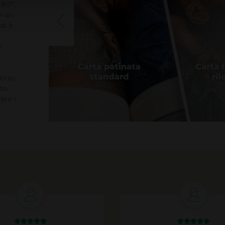
180°,
e un
at è
e
dorso
sto
ire i