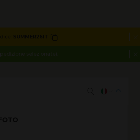
dice:
SUMMER26IT
spedizione selezionate).
 FOTO