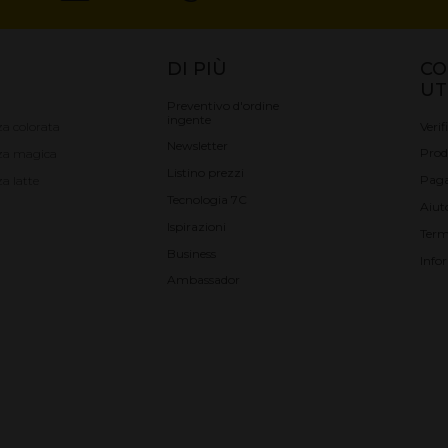
DI PIÙ
CO
UT
Preventivo d'ordine
ingente
Verif
a colorata
Newsletter
Prod
za magica
Listino prezzi
Pag
a latte
Tecnologia 7C
Aiut
Ispirazioni
Term
Business
Info
Ambassador