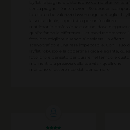
layflat, le pagine si distendono completamente a 
senza pieghe né interruzioni. Se desideri stampar
fotolibro che valorizzi davvero ogni dettaglio, Layfl
la scelta ideale, soprattutto per un fotolibro
matrimonio professionale online, dove eleganza 
qualità fanno la differenza. Per molti rappresenta il
fotolibro migliore quando si desidera un effetto
scenografico e una resa impeccabile. Con il suo 
layflat robusto e la copertina rigida elegante, que
fotolibro è pensato per durare nel tempo e custod
momenti più preziosi della tua vita - quelli che
meritano di essere ricordati per sempre.