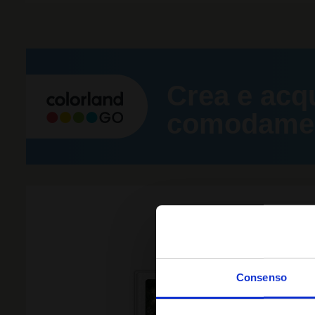
Crea e acq
comodament
ALT
Consenso