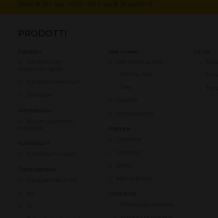
pane
dalle 8:00 alle 16:00 dal lunedì al venerdì
PRODOTTI
Fotolibri
Idee arredo
Tazze
Fotolibro con
Tele e foto su tela
Tazz
copertina rigida
Foto su tela
Taz
Fotolibro Premium
Tela
Tazz
Starbook
ClickPic
Minifotolibri
Fotocalamite
A5 con copertina
morbida
Stampe
Classiche
Fotoalbum
Instafoto
Fotoalbum Lusso
Retrò
Fotocalendari
Memo Prints
Fotocalendario A3
A4
Fototazze
Fototazza colorata
XL
Fototazza magica