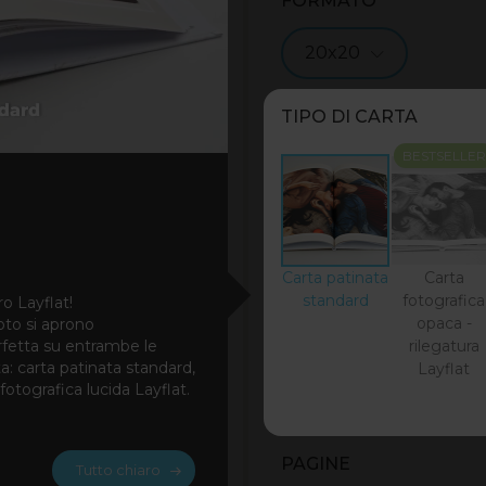
FORMATO
20x20
TIPO DI CARTA
BESTSELLER
Carta patinata
Carta
standard
fotografica
ro Layflat!
opaca -
foto si aprono
rfetta su entrambe le
rilegatura
ta: carta patinata standard,
Layflat
otografica lucida Layflat.
PAGINE
Tutto chiaro