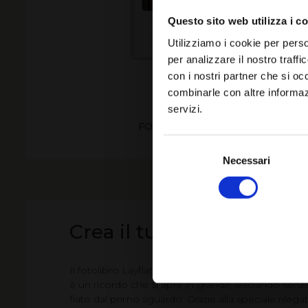
Questo sito web utilizza i c
Utilizziamo i cookie per perso
per analizzare il nostro traffi
con i nostri partner che si oc
combinarle con altre informazi
servizi.
FOTOALBUM LUSSO IL MIO ANN
FOTO
Selezione
del
Necessari
consenso
Crea il tuo fotolibro Layf
Il fotolibro Layflat è molto più di un semplice fotol
è un ricordo che si apre in grande, lasciando senz
fiato dal primo sguardo. Grazie alla speciale rilega