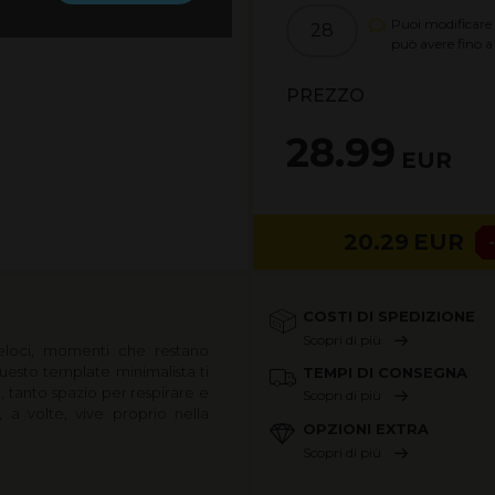
Puoi modificare 
28
può avere fino 
PREZZO
28.99
EUR
20.29
EUR
COSTI DI SPEDIZIONE
Scopri di più
eloci, momenti che restano
Questo template minimalista ti
TEMPI DI CONSEGNA
, tanto spazio per respirare e
Scopri di più
, a volte, vive proprio nella
OPZIONI EXTRA
Scopri di più