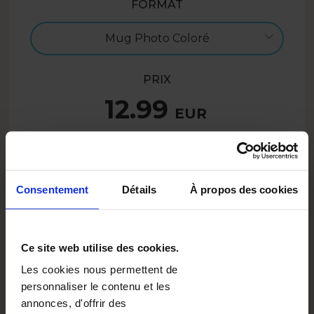
FORMAT
Mug Photo Coloré
PRIX
12.99
EUR
Créez
Consentement
Détails
À propos des cookies
9.74
EUR
- 25%
SUMMER26BE
Avec le code :
Ce site web utilise des cookies.
Les cookies nous permettent de
personnaliser le contenu et les
DESCRIPTION
annonces, d'offrir des
Pensez-vous comment retenir les moments magiques