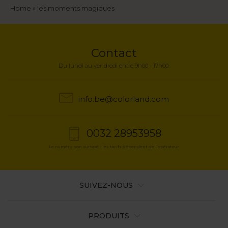
Fil
Home
les moments magiques
d'Ariane
Contact
Du lundi au vendredi entre 9h00 - 17h00.
info.be@colorland.com
0032 28953958
Le numéro non surtaxé - les tarifs dépendent de l’opérateur
SUIVEZ-NOUS
PRODUITS