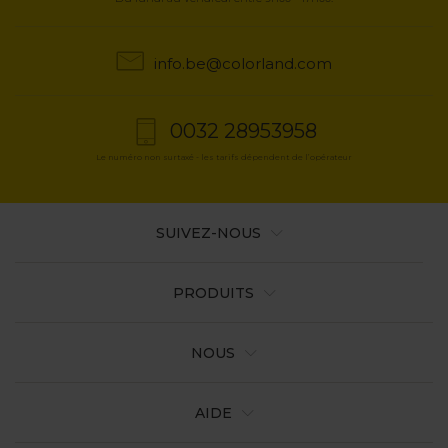
info.be@colorland.com
0032 28953958
Le numéro non surtaxé - les tarifs dépendent de l’opérateur
SUIVEZ-NOUS
PRODUITS
NOUS
AIDE