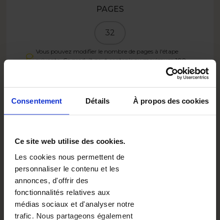
PAGES
32
Vous pouvez modifier le nombre de pages à l'étape
suivante. Ce produit peut contenir au maximum
100
pages.
PRIX
Consentement
Détails
À propos des cookies
19.99
EUR
Ce site web utilise des cookies.
Créez
Les cookies nous permettent de
personnaliser le contenu et les
annonces, d'offrir des
11.99
EUR
- 40%
fonctionnalités relatives aux
médias sociaux et d'analyser notre
SUMMER26BE
Avec le code :
trafic. Nous partageons également