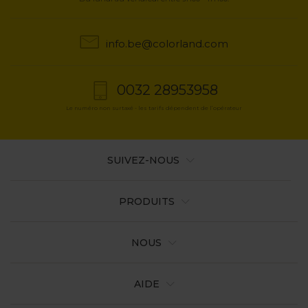
info.be@colorland.com
0032 28953958
Le numéro non surtaxé - les tarifs dépendent de l’opérateur
SUIVEZ-NOUS
PRODUITS
NOUS
AIDE