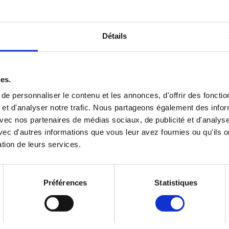
particulier de style rustique.
DÉLAI DE LIVRAISON
ir toute l'année.
Voir plus
OPTIONS
Détails
Voir plus
Jusqu’à -59 % s
ies.
e personnaliser le contenu et les annonces, d'offrir des fonctio
 et d'analyser notre trafic. Nous partageons également des info
e avec nos partenaires de médias sociaux, de publicité et d'analyse
ec d'autres informations que vous leur avez fournies ou qu'ils o
ation de leurs services.
Préférences
Statistiques
VERONIQUE
BONHEUR