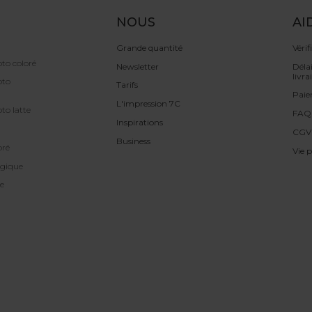
NOUS
AI
Grande quantité
Vérif
to coloré
Newsletter
Délai
livra
oto
Tarifs
Pai
L'impression 7C
to latte
FAQ
Inspirations
CGV
Business
oré
Vie p
gique
e