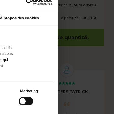
à partir de
2 jours ouvrés
À propos des cookies
à partir de
1,00 EUR
ur les achats en grande quantité.
nnalités
rmations
, qui
nt
Marketing
MEESTERS PATRICK