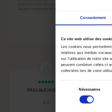
blanchi en fond de page convient pour chaque intérieur, en 
Ajoutez vos photos et créez le calendrier qui vous fera plais
Consentement
Ce site web utilise des cook
Les cookies nous permettent d
relatives aux médias sociaux
sur l'utilisation de notre sit
peuvent combiner celles-ci av
collectées lors de votre utilis
Sélection
du
Nécessaires
PASCALE HUBERT
consentement