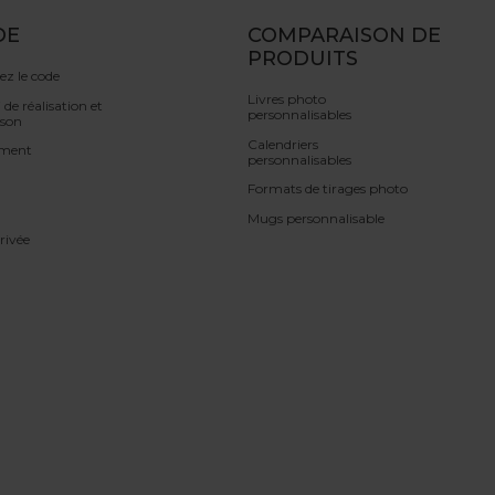
DE
COMPARAISON DE
PRODUITS
iez le code
Livres photo
 de réalisation et
personnalisables
ison
Calendriers
ement
personnalisables
Formats de tirages photo
Mugs personnalisable
rivée