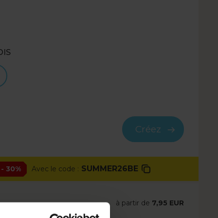
OIS
Créez
SUMMER26BE
- 30%
Avec le code :
à partir de
7,95 EUR