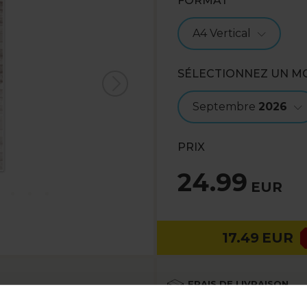
FORMAT
A4 Vertical
SÉLECTIONNEZ UN M
Septembre
2026
PRIX
24.99
EUR
17.49
EUR
FRAIS DE LIVRAISON
Voir plus
écient la simplicité. Le bois