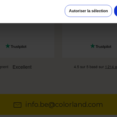
e accessible, très clair.
Bon album de bonne qualit
alité Service rapide
Autoriser la sélection
info.be@colorland.com