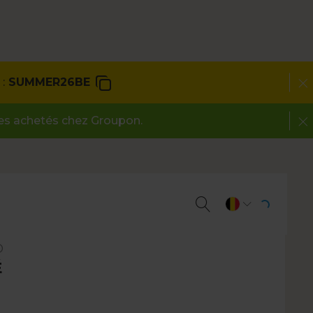
:
SUMMER26BE
des achetés chez Groupon.
O
É