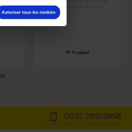
é-prix
J'ai réalisé mon album de mariage
et je trouve que tout est parfait.
Autoriser tous les cookies
0032 28953958
Le numéro non surtaxé - les tarifs dépendent de l’opérateur