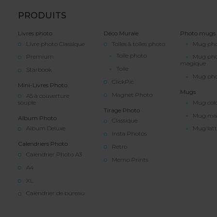
PRODUITS
Livres photo
Déco Murale
Photo mugs
Livre photo Classique
Toiles & toiles photo
Mug pho
Toile photo
Premium
Mug ph
magique
Toile
Starbook
Mug pho
ClickPic
Mini-Livres Photo
Mugs
Magnet Photo
A5 à couverture
souple
Mug col
Tirage Photo
Mug ma
Album Photo
Classique
Album Deluxe
Mug latt
Insta Photos
Calendriers Photo
Retro
Calendrier Photo A3
Memo Prints
A4
XL
Calendrier de bureau