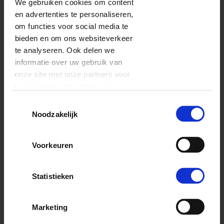
We gebruiken cookies om content
SUMMER26BENL
Alleen met code:
en advertenties te personaliseren,
om functies voor social media te
bieden en om ons websiteverkeer
BESCHRIJVING
te analyseren. Ook delen we
Bewaar je vakantieherinneringen aan Spanje met de
informatie over uw gebruik van
sjabloon Vakantie in minimale stijl - Spanje! De omslag
roept de smaakvolle Spaanse sinaasappels op, en de
onze site met onze partners voor
illustratie van de Sagrada Familia is een extra detail
social media, adverteren en
dat je helpt herinneringen aan dit land tot leven te
analyse. Deze partners kunnen
brengen. Het minimalistische interieur van het luxe
Toestemmingsselectie
deze gegevens combineren met
album stelt je in staat om je volledig te concentreren
Noodzakelijk
op de schoonheid van je foto's.
andere informatie die u aan ze
heeft verstrekt of die ze hebben
Voorkeuren
verzameld op basis van uw gebruik
van hun services.
VERZENDKOSTEN
vanaf
7,95 EUR
Zie meer
Statistieken
VERZENDTIJD
vanaf
2 werkdagen
Zie meer
Marketing
EXTRA'S
vanaf
1,00 EUR
Zie meer