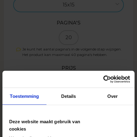
15x15
PAGINA'S
20
Je kunt het aantal pagina's in de volgende stap wijzigen.
Het product kan maximaal
40
pagina's hebben.
PRIJS
29.99
EUR
Toestemming
Details
Over
Ontwerp nu
Deze website maakt gebruik van
cookies
23.99
EUR
- 20%