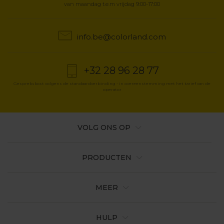
van maandag t.e.m vrijdag 9:00-17:00
info.be@colorland.com
+32 28 96 28 77
Gesprekskost volgens de standaardverbinding - in overeenstemming met het tarief van de
operator
VOLG ONS OP
PRODUCTEN
MEER
HULP