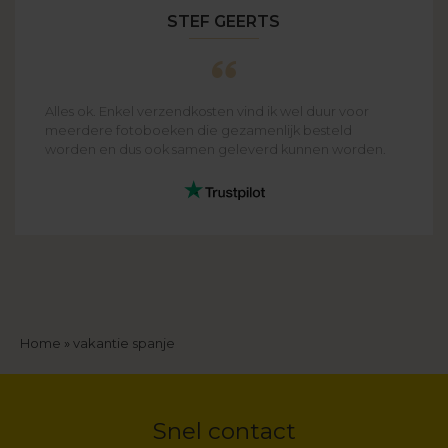
STEF GEERTS
Alles ok. Enkel verzendkosten vind ik wel duur voor
meerdere fotoboeken die gezamenlijk besteld
worden en dus ook samen geleverd kunnen worden.
Kruimelpad
Home
vakantie spanje
Snel contact