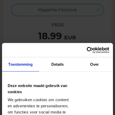
Magische Fotomok
PRIJS
18.99
EUR
Ontwerp nu
Toestemming
Details
Over
14.24
EUR
- 25%
Deze website maakt gebruik van
SUMMER26BENL
Alleen met code:
cookies
We gebruiken cookies om content
BESCHRIJVING
en advertenties te personaliseren,
Het sjabloon Blauw Engeltje 1 is een van twee
om functies voor social media te