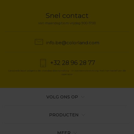
Snel contact
van maandag t.e.m vrijdag 9:00-17:00
info.be@colorland.com
+32 28 96 28 77
Gesprekskost volgens de standaardverbinding - in overeenstemming met het tarief van de
operator
VOLG ONS OP
PRODUCTEN
MEER