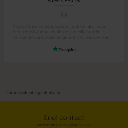
STEF GEERTS
Alles ok. Enkel verzendkosten vind ik wel duur voor
meerdere fotoboeken die gezamenlijk besteld
worden en dus ook samen geleverd kunnen worden.
Kruimelpad
Home
vakantie griekenland
Snel contact
van maandag t.e.m vrijdag 9:00-17:00