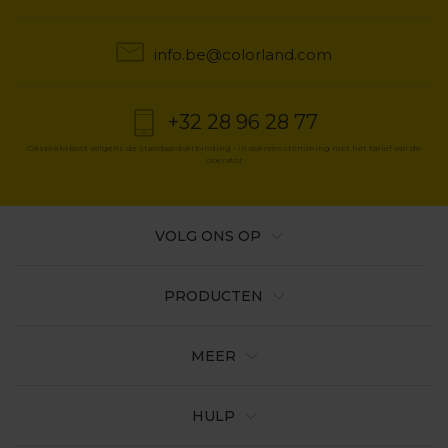
info.be@colorland.com
+32 28 96 28 77
Gesprekskost volgens de standaardverbinding - in overeenstemming met het tarief van de
operator
VOLG ONS OP
PRODUCTEN
MEER
HULP