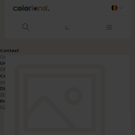
Context
Gekleurde fotomok
Unpublish
Off
Code expiration date
zo, 01/31/2027 - 10:00
Discount %
25.00
Promo code
SUMMER26BENL