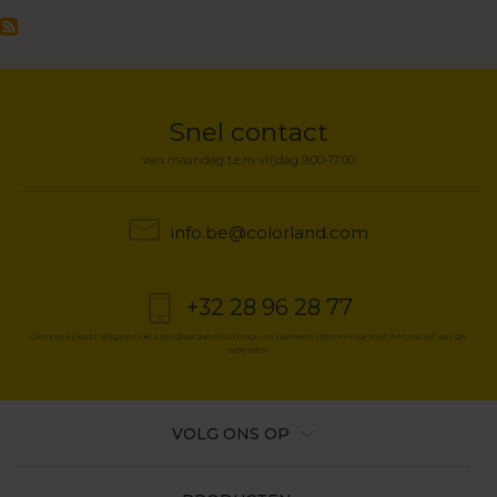
pagina
Snel contact
van maandag t.e.m vrijdag 9:00-17:00
info.be@colorland.com
+32 28 96 28 77
Gesprekskost volgens de standaardverbinding - in overeenstemming met het tarief van de
operator
VOLG ONS OP