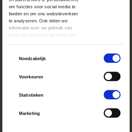
om functies voor social media te
bieden en om ons websiteverkeer
te analyseren. Ook delen we
informatie over uw gebruik van
onze site met onze partners voor
social media, adverteren en
analyse. Deze partners kunnen
Toestemmingsselectie
MOK
deze gegevens combineren met
Noodzakelijk
DE BESTE LERAAR
andere informatie die u aan ze
heeft verstrekt of die ze hebben
Voorkeuren
verzameld op basis van uw gebruik
FORMAAT
van hun services.
Statistieken
PRIJS
Marketing
0.00
EUR