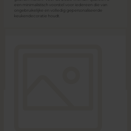
een minimalistisch voorstel voor iedereen die van
ongebruikelijke en volledig gepersonaliseerde
keukendecoratie houdt.
VERZENDKOSTEN
vanaf
7,95 EUR
Zie meer
VERZENDTIJD
vanaf
2 werkdagen
Zie meer
EXTRA'S
gratis
Zie meer