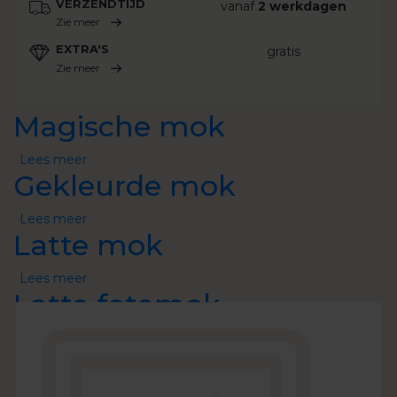
VERZENDTIJD
vanaf
2 werkdagen
Zie meer
EXTRA'S
gratis
Zie meer
Magische mok
Lees meer
over
Gekleurde mok
Magische
mok
Lees meer
over
Latte mok
Gekleurde
mok
Lees meer
over
Latte fotomok
Latte
mok
Lees meer
over
Magische fotomok
Latte
fotomok