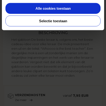
Ontwerp nu
Alle cookies toestaan
Selectie toestaan
BESCHRIJVING
Het sjabloon De beste leraar is, volgens ons, het beste
cadeau-idee voor elke leraar. De mok presenteert
een uil en de tekst: "Whoooo is the best teacher”. Een
dergelijke mok is een uitzonderlijke manier om de
dagelijkse inspanningen en het werk van elke leraar te
waarderen. Vergeet niet dat elk element van dit
sjabloon kan worden bewerkt en dat je bijvoorbeeld
andere leuke clipart en teksten kunt toevoegen. Zo’n
cadeau zal zeker elke leraar mooi vinden.
VERZENDKOSTEN
vanaf
7,95 EUR
Zie meer