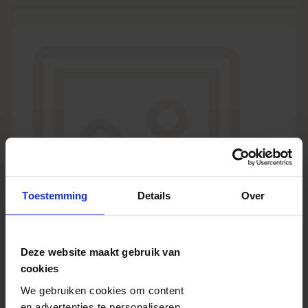
VERZENDKOSTEN
vanaf
7,95 EUR
Zie meer
VERZENDTIJD
vanaf
2 werkdagen
Zie meer
EXTRA'S
gratis
Zie meer
Toestemming
Details
Over
Deze website maakt gebruik van
cookies
We gebruiken cookies om content
en advertenties te personaliseren,