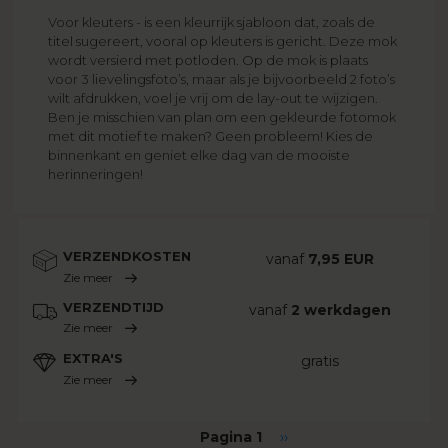
Voor kleuters - is een kleurrijk sjabloon dat, zoals de
titel sugereert, vooral op kleuters is gericht. Deze mok
wordt versierd met potloden. Op de mok is plaats
voor 3 lievelingsfoto’s, maar als je bijvoorbeeld 2 foto’s
wilt afdrukken, voel je vrij om de lay-out te wijzigen.
Ben je misschien van plan om een gekleurde fotomok
met dit motief te maken? Geen probleem! Kies de
binnenkant en geniet elke dag van de mooiste
herinneringen!
VERZENDKOSTEN
vanaf
7,95 EUR
Zie meer
VERZENDTIJD
vanaf
2 werkdagen
Zie meer
EXTRA'S
gratis
Zie meer
Paginering
Pagina 1
Volgende
››