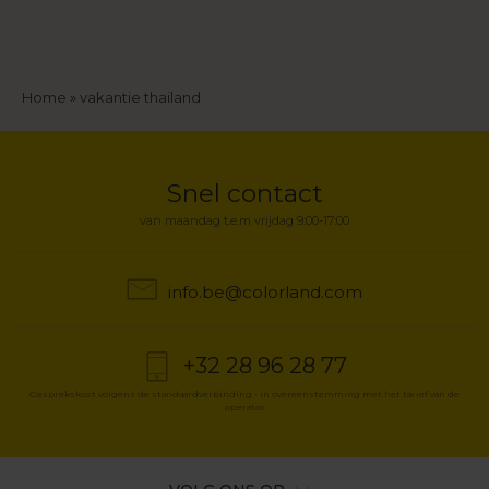
Kruimelpad
Home
vakantie thailand
Snel contact
van maandag t.e.m vrijdag 9:00-17:00
info.be@colorland.com
+32 28 96 28 77
Gesprekskost volgens de standaardverbinding - in overeenstemming met het tarief van de
operator