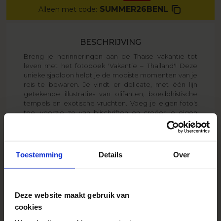
SUMMER26BENL
Alleen met code:
BESCHRIJVING
Breng je herinneringen aan de Thaise vakantie tot
leven met het fotoboek 'Vakantie – Thailand'! Deze
unieke sjabloon helpt je de mooiste momenten van je
reis te bewaren. Je vindt er delicate, met één lijn
getekende illustraties van olifanten, boeddhistische
tempels en exotische vruchten. Voeg je eigen foto's
toe, voorzie ze van bijschriften en creëer je eigen
unieke souvenir. En er is meer! Ontdek ook andere
sjablonen uit deze serie. Bekijk fotoboeken van
Cyprus, Tunesië, Italië en vele andere locaties, en
creëer een samenhangende collectie van je
Toestemming
Details
Over
herinneringen!
Deze website maakt gebruik van
VERZENDKOSTEN
vanaf
7,95 EUR
cookies
Zie meer