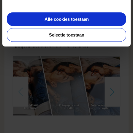
bewonderen – zelfs panoramische opnamen. Je
kunt kiezen uit drie varianten: een elegante matte
afwerking, een opvallende glanzende versie en een
Alle cookies toestaan
klassieke stijl. Elke uitvoering is uniek, stevig en
benadrukt je herinneringen op een prachtige
manier. Het is een premium album dat perfect
Selectie toestaan
past bij gelegenheden zoals een bruiloft, jubileum,
doop of als een emotioneel cadeau.